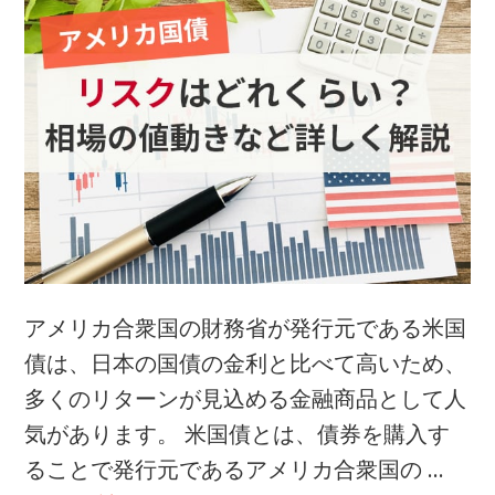
賢
く
資
産
運
用
す
る
情
報
アメリカ合衆国の財務省が発行元である米国
債は、日本の国債の金利と比べて高いため、
多くのリターンが見込める金融商品として人
気があります。 米国債とは、債券を購入す
ることで発行元であるアメリカ合衆国の …