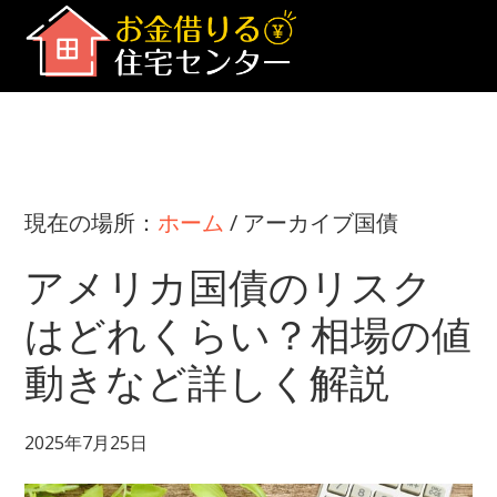
Skip
to
main
お
金
content
借
り
る
現在の場所：
ホーム
/
アーカイブ国債
住
宅
アメリカ国債のリスク
セ
ン
はどれくらい？相場の値
タ
ー
動きなど詳しく解説
│
も
っ
2025年7月25日
と